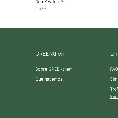
Duo Keyring Pack
8,97
€
GREENthem
Lin
Sobre GREENthem
FAQ
Que hacemos
Sim
Tro
Sim