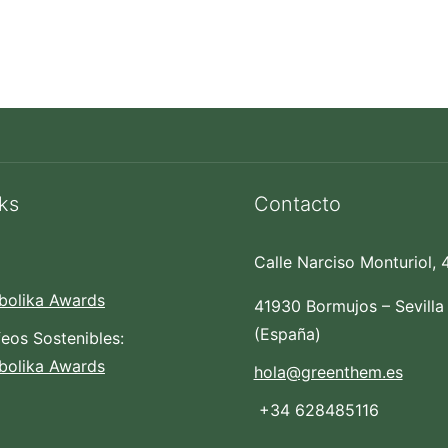
ks
Contacto
Calle Narciso Monturiol, 
bolika Awards
41930 Bormujos – Sevilla
(España)
feos Sostenibles:
bolika Awards
hola@greenthem.es
+34 628485116