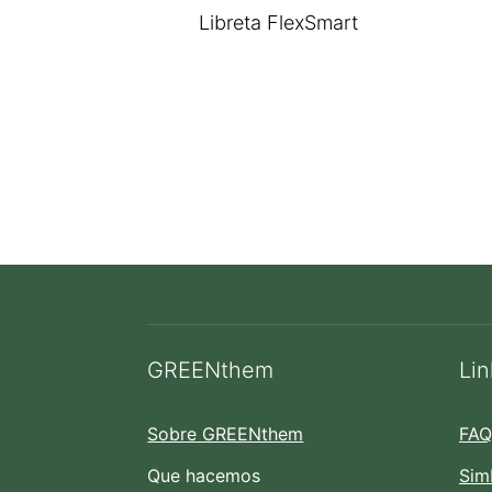
Libreta FlexSmart
GREENthem
Lin
Sobre GREENthem
FAQ
Que hacemos
Sim