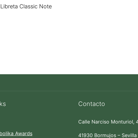
Libreta Classic Note
ks
Contacto
Calle Narciso Monturiol, 
bolika Awards
41930 Bormujos – Sevilla