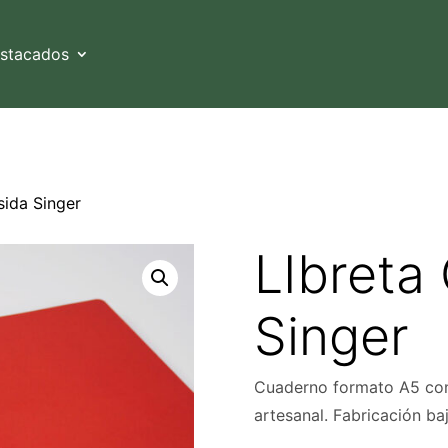
estacados
sida Singer
LIbreta
Singer
Cuaderno formato A5 con 
artesanal. Fabricación ba